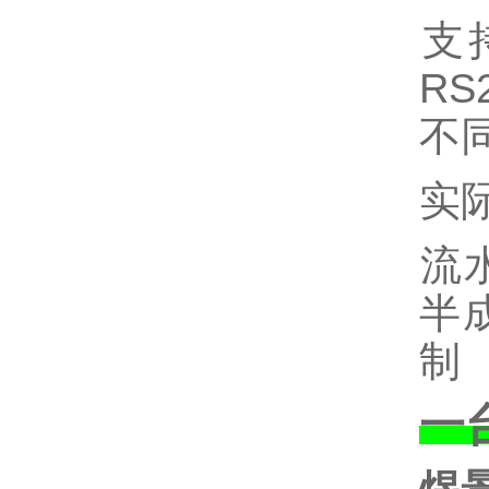
‌
R
不
实
‌
半
制‌
‌