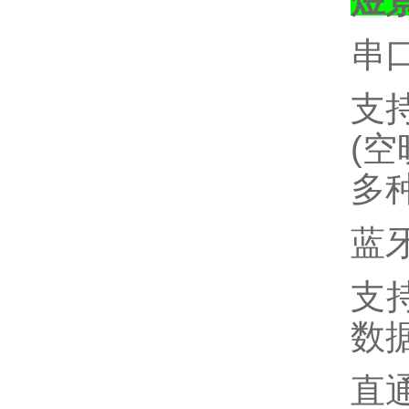
煜
串
支
(
空
多
蓝
支
数
直