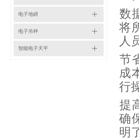
‌
电子地磅
将
电子吊秤
人
智能电子天平
‌
成
行
‌
确
明