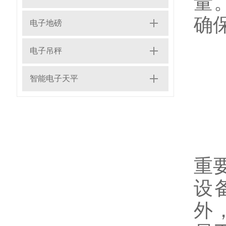
量
确
电子地磅
电子吊秤
4
智能电子天平
通
重
设
外