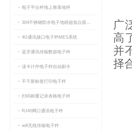
电子平台秤地上衡落地秤
在
广
304不锈钢防水电子地磅超低台面带斜坡
高
4G通讯接口电子秤MES系统
并
蓝牙通讯传输数据电子秤
择
读卡计件电子秤自动刷卡
不干胶标签打印电子秤
1
扫码称重记录表格电子秤
RJ45网口通讯电子秤
首
wifi无线传输电子秤