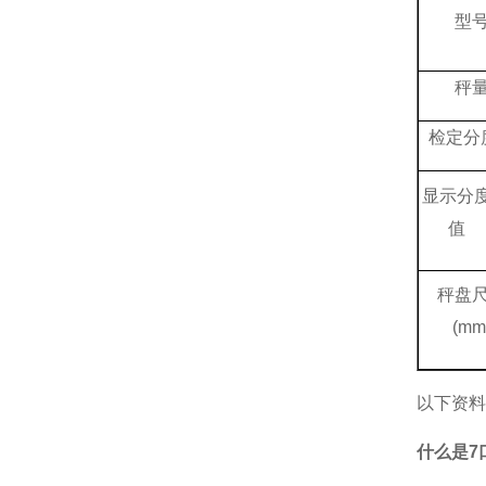
型
秤
检定分
显示分
值
秤盘
(mm
以下资料
什么是7