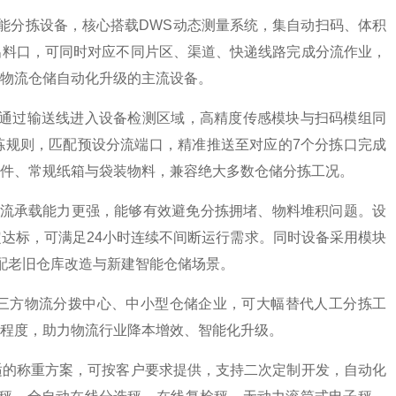
能分拣设备，核心搭载DWS动态测量系统，集自动扫码、体积
出料口，可同时对应不同片区、渠道、快递线路完成分流作业，
物流仓储自动化升级的主流设备。
料通过输送线进入设备检测区域，高精度传感模块与扫码模组同
拣规则，匹配预设分流端口，精准推送至对应的7个分拣口完成
件、常规纸箱与袋装物料，兼容绝大多数仓储分拣工况。
分流承载能力更强，能够有效避免分拣拥堵、物料堆积问题。设
达标，可满足24小时连续不间断运行需求。同时设备采用模块
配老旧仓库改造与新建智能仓储场景。
第三方物流分拨中心、中小型仓储企业，可大幅替代人工分拣工
程度，助力物流行业降本增效、智能化升级。
适的称重方案，可按客户要求提供，支持二次定制开发，自动化