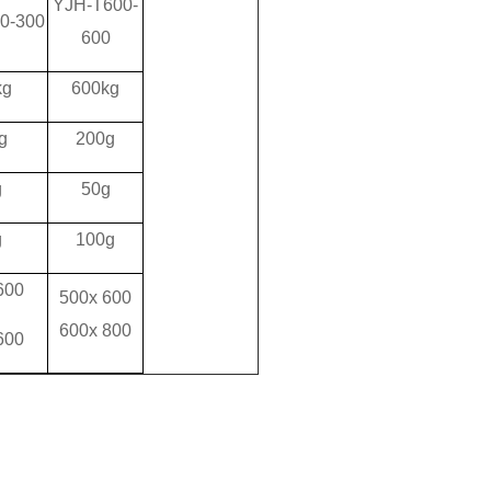
YJH-T600-
0-300
600
kg
600kg
g
200g
g
50g
g
100g
6
00
500x 600
600x 800
60
0