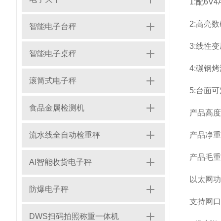
1:
配
6V4
2:
高亮数
智能电子台秤
3:
线性变
智能电子桌秤
4:
碳钢烤
滚筒式电子秤
5:
台面可
食品金属检测机
产品高度
流水线全自动检重秤
产品净重
产品毛重
AI智能收货电子秤
以太网功
防爆电子秤
支持网口
DWS扫码拍照称重一体机