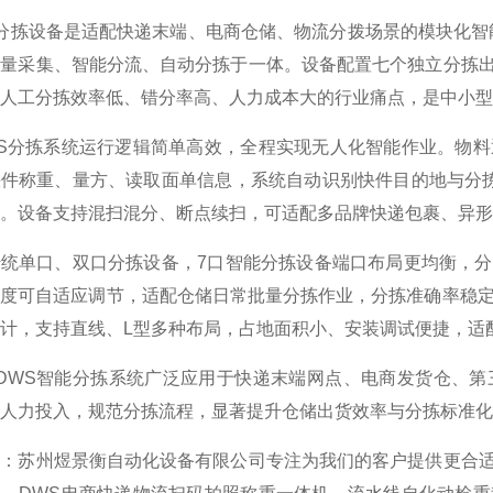
分拣设备是适配快递末端、电商仓储、物流分拨场景的模块化智
重量采集、智能分流、自动分拣于一体。设备配置七个独立分拣
人工分拣效率低、错分率高、人力成本大的行业痛点，是中小型
WS分拣系统运行逻辑简单高效，全程实现无人化智能作业。物
快件称重、量方、读取面单信息，系统自动识别快件目的地与分
。设备支持混扫混分、断点续扫，可适配多品牌快递包裹、异形
传统单口、双口分拣设备，7口智能分拣设备端口布局更均衡，
度可自适应调节，适配仓储日常批量分拣作业，分拣准确率稳定
计，支持直线、L型多种布局，占地面积小、安装调试便捷，适
口DWS智能分拣系统广泛应用于快递末端网点、电商发货仓、
人力投入，规范分拣流程，显著提升仓储出货效率与分拣标准化
荐：苏州煜景衡自动化设备有限公司专注为我们的客户提供更合