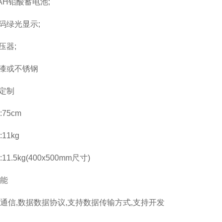
AH
铅酸蓄电池
;
码绿光显示
;
压器
;
漆或不锈钢
定制
:75cm
:11kg
:11.5kg(400x500mm
尺寸
)
能
通信
,
数据数据协议
,
支持数据传输方式
,
支持开发