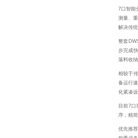
7口智能
测量、
解决传统
整套D
步完成
落料收纳
相较于
备运行速
化紧凑设
目前7
序，精简
优先推