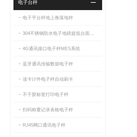
电子台秤
电子平台秤地上衡落地秤
304不锈钢防水电子地磅超低台面带斜坡
4G通讯接口电子秤MES系统
蓝牙通讯传输数据电子秤
读卡计件电子秤自动刷卡
不干胶标签打印电子秤
扫码称重记录表格电子秤
RJ45网口通讯电子秤