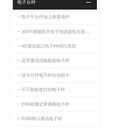
电子台秤
电子平台秤地上衡落地秤
304不锈钢防水电子地磅超低台面带斜坡
4G通讯接口电子秤MES系统
蓝牙通讯传输数据电子秤
读卡计件电子秤自动刷卡
不干胶标签打印电子秤
扫码称重记录表格电子秤
RJ45网口通讯电子秤