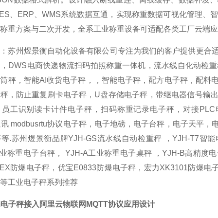
ES、ERP、WMS系统数据互通，实现称重数据可视化管理
称重方案与二次开发，全系工业称重设备可适配各类工厂云端应
荐：苏州煜景衡自动化设备有限公司专注为我们的客户提供更合
备，DWS电商快递物流扫码拍照称重一体机，流水线自化动检
筒秤，智能AI收货电子秤，，智能电子秤，配方电子秤，配料
秤，防止重复刷卡电子秤，U盘存储电子秤，带继电器信号输出
，员工识别读卡计件电子秤，扫码称重记录电子秤，对接PLC
5通讯 modbusrtu协议电子秤，电子地磅，电子台秤，电子
等.苏州煜景衡品牌YJH-GS流水线自动检重秤 ，YJH-T7智能电
T工业称重电子台秤， YJH-A工业称重电子桌秤 ，YJH-B高精度
50-EX防爆电子秤，优宝E0833防爆电子秤，宏力XK3101防爆
等工业电子秤系列推荐
Fi电子秤接入阿里云物联网MQTT协议应用设计