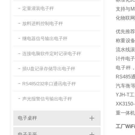
定量灌装电子秤
支持与M
化物联网
放料进料控制电子秤
优先推
继电器信号输出电子秤
称重设
流水线滚
连接电脑软件定时记录电子秤
计件电子
电子秤
插U盘记录存储导出电子秤
RS48
RS485/232串口通讯电子秤
汽车衡等
YJH-
声光报警信号输出电子秤
XK31
重一体机
电子桌秤
工厂Wi
电子天平