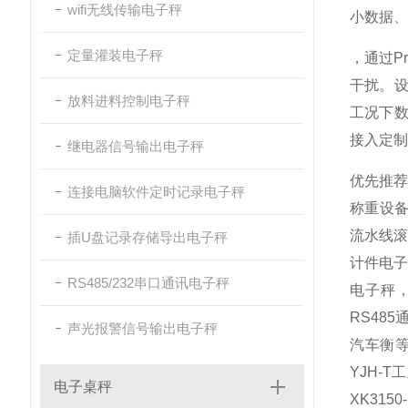
wifi无线传输电子秤
小数据、
定量灌装电子秤
，通过Pr
干扰。设
放料进料控制电子秤
工况下数
接入定制
继电器信号输出电子秤
优先推
连接电脑软件定时记录电子秤
称重设
流水线滚
插U盘记录存储导出电子秤
计件电子
RS485/232串口通讯电子秤
电子秤
RS48
声光报警信号输出电子秤
汽车衡等
YJH-
电子桌秤
XK31