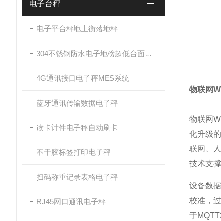
电子台秤
电子平台秤地上衡落地秤
304不锈钢防水电子地磅超低台面带斜坡
4G通讯接口电子秤MES系统
物联网W
蓝牙通讯传输数据电子秤
物联网W
读卡计件电子秤自动刷卡
化升级
联网、
不干胶标签打印电子秤
技术支撑
扫码称重记录表格电子秤
设备数
校准，过
RJ45网口通讯电子秤
于MQT