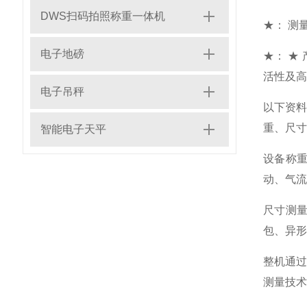
DWS扫码拍照称重一体机
★： 测量
电子地磅
★： ★
活性及高
电子吊秤
以下资
重、尺寸
智能电子天平
设备称
动、气流
尺寸测
包、异形
整机通
测量技术