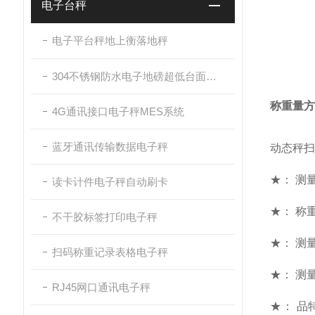
电子台秤
电子平台秤地上衡落地秤
304不锈钢防水电子地磅超低台面带斜坡
称重量方
4G通讯接口电子秤MES系统
蓝牙通讯传输数据电子秤
动态秤扫
★： 测量范
读卡计件电子秤自动刷卡
★： 称重
不干胶标签打印电子秤
★： 测
扫码称重记录表格电子秤
★： 测量
RJ45网口通讯电子秤
★： 