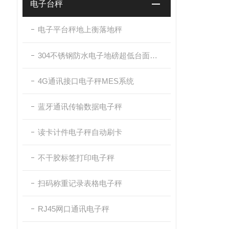
电子台秤
电子平台秤地上衡落地秤
304不锈钢防水电子地磅超低台面带斜坡
4G通讯接口电子秤MES系统
蓝牙通讯传输数据电子秤
读卡计件电子秤自动刷卡
不干胶标签打印电子秤
扫码称重记录表格电子秤
RJ45网口通讯电子秤