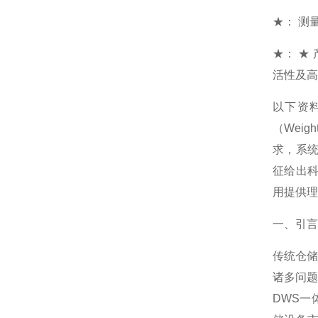
★： 测量
★： ★
活性及高
以下资料
（Wei
求，系
征给出
用提供理
一、引言
传统仓
诸多问
DWS