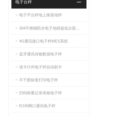
电子台秤
电子平台秤地上衡落地秤
304不锈钢防水电子地磅超低台面带斜坡
4G通讯接口电子秤MES系统
蓝牙通讯传输数据电子秤
读卡计件电子秤自动刷卡
不干胶标签打印电子秤
扫码称重记录表格电子秤
RJ45网口通讯电子秤