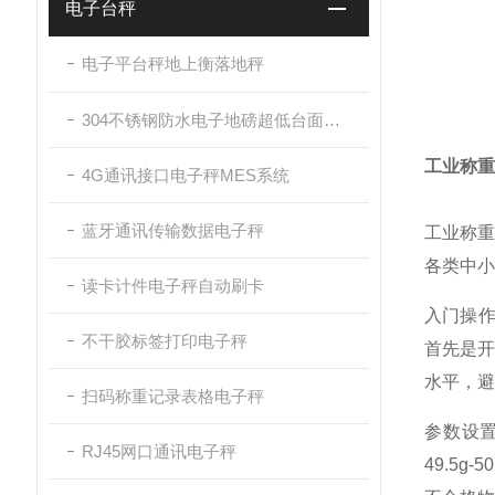
电子台秤
电子平台秤地上衡落地秤
304不锈钢防水电子地磅超低台面带斜坡
工业称重
4G通讯接口电子秤MES系统
蓝牙通讯传输数据电子秤
工业称
各类中小
读卡计件电子秤自动刷卡
入门操作
不干胶标签打印电子秤
首先是
水平，避
扫码称重记录表格电子秤
参数设
RJ45网口通讯电子秤
49.5