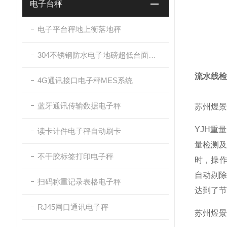
电子台秤
电子平台秤地上衡落地秤
304不锈钢防水电子地磅超低台面带斜坡
流水线检
4G通讯接口电子秤MES系统
蓝牙通讯传输数据电子秤
苏州煜景
YJH重
读卡计件电子秤自动刷卡
量检测
不干胶标签打印电子秤
时，操作
自动剔
扫码称重记录表格电子秤
达到了节
RJ45网口通讯电子秤
苏州煜景