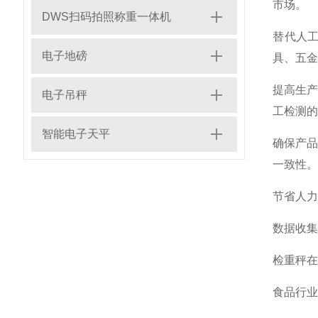
市场。
DWS扫码拍照称重一体机
‌替代人
电子地磅
具、五金
‌提高生
电子吊秤
工检测的
智能电子天平
‌确保产
一致性‌。
‌节省人
‌数据收
‌检重秤
‌食品行