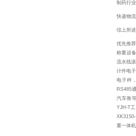
‌制药行
‌快递物
综上所述
优先推
称重设
流水线滚
计件电子
电子秤
RS48
汽车衡等
YJH-
XK31
重一体机