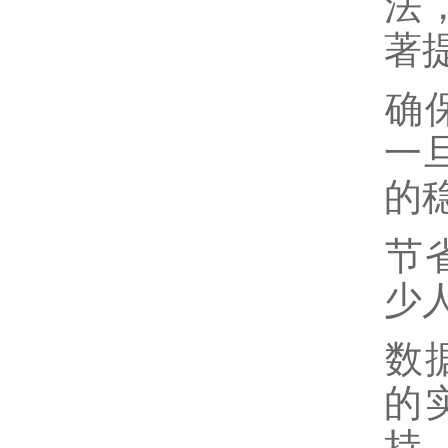
法
著
‌
一
的
‌
少
‌
的
持‌