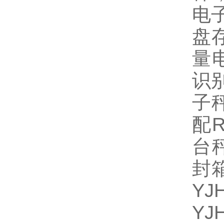
电
盘
量
识
子
配R
台
封
Y
YJ