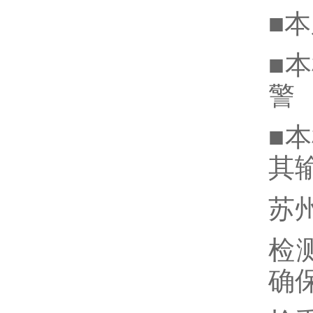
■
■
警
■
其
苏
检
确