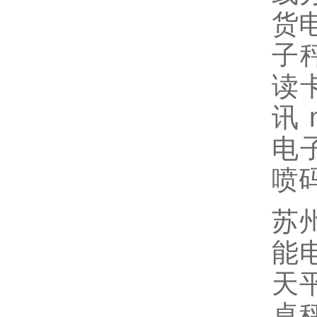
货
子
读
讯
电
喷
苏州
能电
天平
桌秤