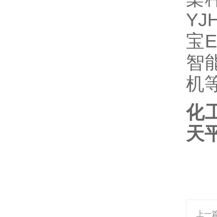
YJ
宝E
智
机
化工
天
上一