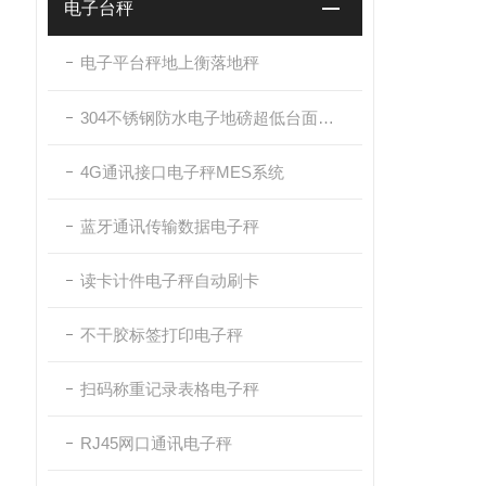
电子台秤
电子平台秤地上衡落地秤
304不锈钢防水电子地磅超低台面带斜坡
4G通讯接口电子秤MES系统
蓝牙通讯传输数据电子秤
读卡计件电子秤自动刷卡
不干胶标签打印电子秤
扫码称重记录表格电子秤
RJ45网口通讯电子秤