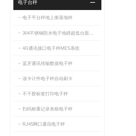
电子台秤
电子平台秤地上衡落地秤
304不锈钢防水电子地磅超低台面带斜坡
4G通讯接口电子秤MES系统
蓝牙通讯传输数据电子秤
读卡计件电子秤自动刷卡
不干胶标签打印电子秤
扫码称重记录表格电子秤
RJ45网口通讯电子秤