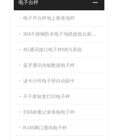
电子台秤
电子平台秤地上衡落地秤
304不锈钢防水电子地磅超低台面带斜坡
4G通讯接口电子秤MES系统
蓝牙通讯传输数据电子秤
读卡计件电子秤自动刷卡
不干胶标签打印电子秤
扫码称重记录表格电子秤
RJ45网口通讯电子秤