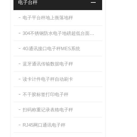
电子台秤
电子平台秤地上衡落地秤
304不锈钢防水电子地磅超低台面带斜坡
4G通讯接口电子秤MES系统
蓝牙通讯传输数据电子秤
读卡计件电子秤自动刷卡
不干胶标签打印电子秤
扫码称重记录表格电子秤
RJ45网口通讯电子秤