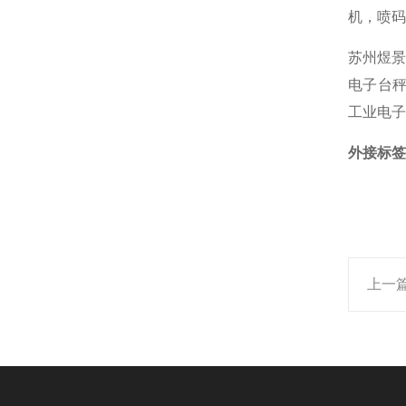
机，喷码
苏州煜景
电子台秤
工业电子
外接标签
上一