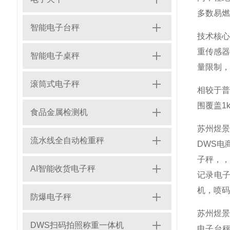
多数易燃
智能电子台秤
技术核
重传感
智能电子桌秤
量限制，
滚筒式电子秤
相较于普
围覆盖1
食品金属检测机
苏州煜
流水线全自动检重秤
DWS电
子秤，
AI智能收货电子秤
记录电子
机，喷码
防爆电子秤
苏州煜景
DWS扫码拍照称重一体机
电子台秤