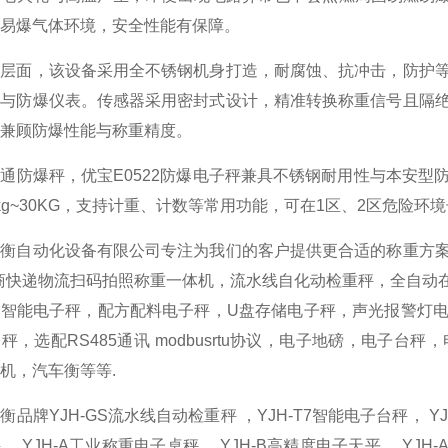
易爆气体环境，安全性能有保障。
心层面，该设备采用全不锈钢机身打造，耐腐蚀、抗冲击，防护
器与防爆仪表。传感器采用密封式设计，精准转换称重信号且隔
兼顾防爆性能与称重精度。
通防爆秤，优宝E0522防爆电子秤兼具不锈钢耐用性与本安
kg~30KG，支持计重、计数等常用功能，可在1区、2区危险
景衡自动化设备有限公司专注为我们的客户提供更合适的称重方
商快递物流扫码拍照称重一体机，流水线自化动检重秤，全自动
，智能电子秤，配方配料电子秤，U盘存储电子秤，声光报警灯
秤，选配RS485通讯 modbusrtu协议，电子地磅，电子
机，汽车衡等等.
衡品牌YJH-GS流水线自动检重秤 ，YJH-T7智能电子台秤， YJ
， YJH-A工业称重电子桌秤 ，YJH-B高精度电子天平， YJ