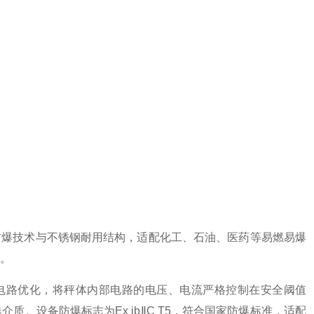
型防爆技术与不锈钢耐用结构，适配化工、石油、医药等易燃易爆
。
精密电路优化，将秤体内部电路的电压、电流严格控制在安全阈值
。设备防爆标志为Ex ibⅡC T5，符合国家防爆标准，适配