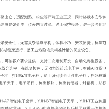
等级出众，适配潮湿、粉尘等严苛工业工况，同时搭载本安型称
绝易燃易爆介质；仪表内置过流、过压保护模块，进一步强化能
型防爆安全性，无需复杂隔爆结构，体积小巧、安装便捷，称量范
环境长期稳定运行，是工业危险场景精准计量的优选设备。
案，可按客户要求提供，支持二次定制开发，自动化称重设备，
在线分选秤，在线复检秤，无动力滚筒式电子秤，智能AI收货电
电子秤，打印标签电子秤，员工识别读卡计件电子秤，扫码称重
台秤，电子天平，电子吊秤，称重模块，称重传感器，封箱机，贴标
H-A7 智能电子桌秤，YJH-B7智能电子天平 ，YJH-T工业称重
H-AI智能收货秤，YJH-DWS电商快递物流扫码拍照称重一体机等