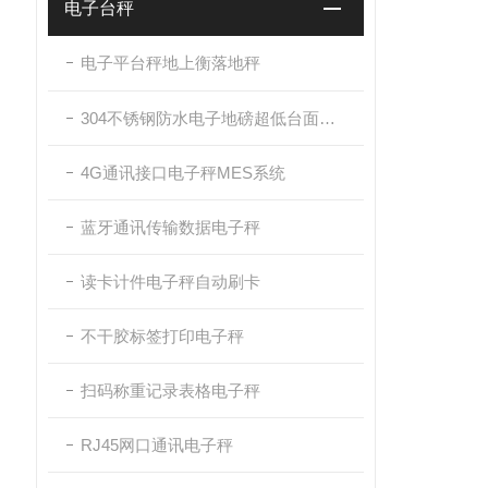
电子台秤
电子平台秤地上衡落地秤
304不锈钢防水电子地磅超低台面带斜坡
4G通讯接口电子秤MES系统
蓝牙通讯传输数据电子秤
读卡计件电子秤自动刷卡
不干胶标签打印电子秤
扫码称重记录表格电子秤
RJ45网口通讯电子秤