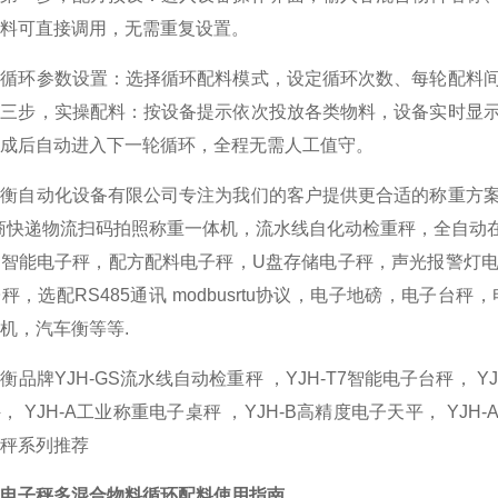
料可直接调用，无需重复设置。
，循环参数设置：选择循环配料模式，设定循环次数、每轮配料
第三步，实操配料：按设备提示依次投放各类物料，设备实时显
成后自动进入下一轮循环，全程无需人工值守。
景衡自动化设备有限公司专注为我们的客户提供更合适的称重方
商快递物流扫码拍照称重一体机，流水线自化动检重秤，全自动
，智能电子秤，配方配料电子秤，U盘存储电子秤，声光报警灯
秤，选配RS485通讯 modbusrtu协议，电子地磅，电子
机，汽车衡等等.
衡品牌YJH-GS流水线自动检重秤 ，YJH-T7智能电子台秤， YJ
， YJH-A工业称重电子桌秤 ，YJH-B高精度电子天平， YJ
秤系列推荐
电子秤多混合物料循环配料使用指南