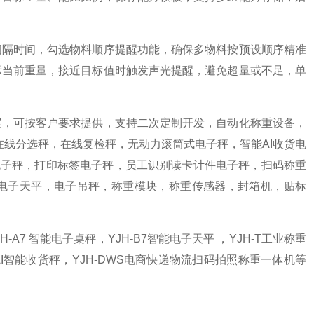
间隔时间，勾选物料顺序提醒功能，确保多物料按预设顺序精准
示当前重量，接近目标值时触发声光提醒，避免超量或不足，单
案，可按客户要求提供，支持二次定制开发，自动化称重设备，
在线分选秤，在线复检秤，无动力滚筒式电子秤，智能AI收货电
电子秤，打印标签电子秤，员工识别读卡计件电子秤，扫码称重
台秤，电子天平，电子吊秤，称重模块，称重传感器，封箱机，贴标
H-A7 智能电子桌秤，YJH-B7智能电子天平 ，YJH-T工业称重
H-AI智能收货秤，YJH-DWS电商快递物流扫码拍照称重一体机等