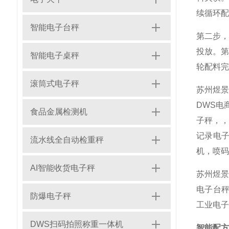
续循环配
智能电子台秤
第二步
投放。
智能电子桌秤
轮配料完
滚筒式电子秤
苏州煜
DWS电
食品金属检测机
子秤，
记录电子
流水线全自动检重秤
机，喷码
AI智能收货电子秤
苏州煜景
电子台秤
防爆电子秤
工业电子
DWS扫码拍照称重一体机
智能配方