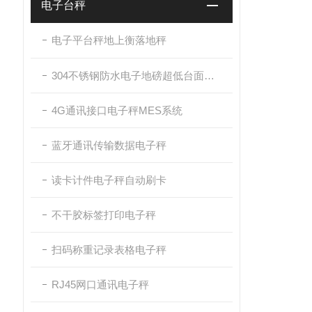
电子台秤
电子平台秤地上衡落地秤
304不锈钢防水电子地磅超低台面带斜坡
4G通讯接口电子秤MES系统
蓝牙通讯传输数据电子秤
读卡计件电子秤自动刷卡
不干胶标签打印电子秤
扫码称重记录表格电子秤
RJ45网口通讯电子秤