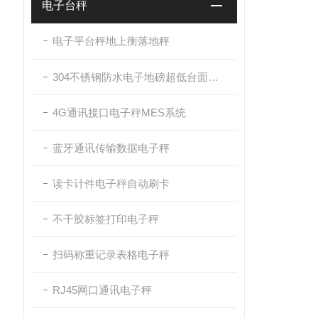
电子台秤
电子平台秤地上衡落地秤
304不锈钢防水电子地磅超低台面带斜坡
4G通讯接口电子秤MES系统
蓝牙通讯传输数据电子秤
读卡计件电子秤自动刷卡
不干胶标签打印电子秤
扫码称重记录表格电子秤
RJ45网口通讯电子秤