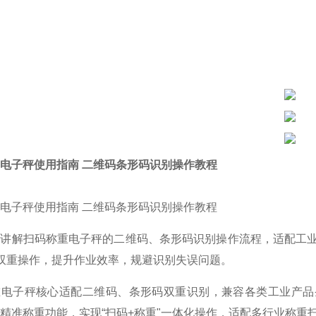
电子秤使用指南 二维码条形码识别操作教程
电子秤使用指南 二维码条形码识别操作教程
讲解扫码称重电子秤的二维码、条形码识别操作流程，适配工业
双重操作，提升作业效率，规避识别失误问题。
电子秤核心适配二维码、条形码双重识别，兼容各类工业产品条
精准称重功能，实现“扫码+称重"一体化操作，适配多行业称重