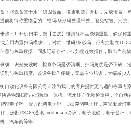
备：将设备置于水平稳固台面，接通电源并开机，完成语言、单
提前将待称重物品的二维码/条形码整理平整，避免褶皱、污损
步骤：1. 开机归零，按【去皮】键清除秤盘杂物重量，确保称
或启用内置扫码模块），对准二维码/条形码，距离控制在10-30
信息与称重数据，同步记录存档；4. 如需连续操作，取出当前
意事项：识别失败时，检查条码是否清晰、扫码角度是否正确，
识别与称重精度。该设备操作便捷，无需专业培训，大幅减少人
景衡自动化设备有限公司专注为我们的客户提供更合适的称重方
商快递物流扫码拍照称重一体机，流水线自化动检重秤，全自动
，智能电子秤，配方配料电子秤，U盘存储电子秤，声光报警灯
秤，选配RS485通讯 modbusrtu协议，电子地磅，电子
机，汽车衡等等.