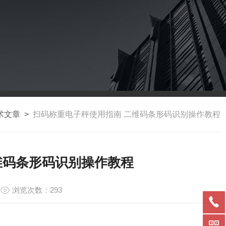
术文章
>
扫码称重电子秤使用指南 二维码条形码识别操作教程
维码条形码识别操作教程
浏览次数：293