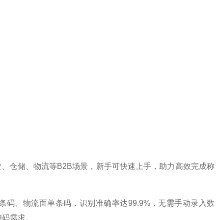
、仓储、物流等B2B场景，新手可快速上手，助力高效完成称
码、物流面单条码，识别准确率达99.9%，无需手动录入数
扫码需求。