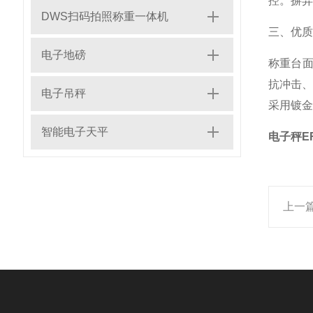
控。摒弃
DWS扫码拍照称重一体机
三、优质
电子地磅
称重台面
抗冲击
电子吊秤
采用镀金
智能电子天平
电子秤E
上一