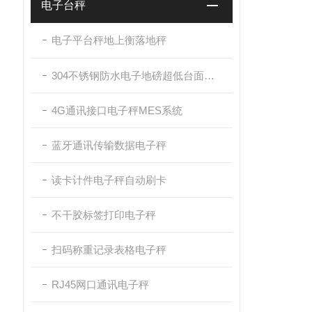
电子台秤
电子平台秤地上衡落地秤
304不锈钢防水电子地磅超低台面带斜坡
4G通讯接口电子秤MES系统
蓝牙通讯传输数据电子秤
读卡计件电子秤自动刷卡
不干胶标签打印电子秤
扫码称重记录表格电子秤
RJ45网口通讯电子秤