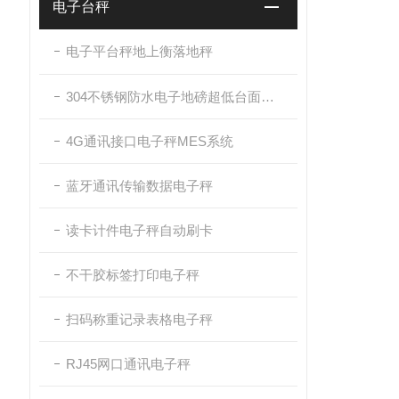
电子台秤
电子平台秤地上衡落地秤
304不锈钢防水电子地磅超低台面带斜坡
4G通讯接口电子秤MES系统
蓝牙通讯传输数据电子秤
读卡计件电子秤自动刷卡
不干胶标签打印电子秤
扫码称重记录表格电子秤
RJ45网口通讯电子秤