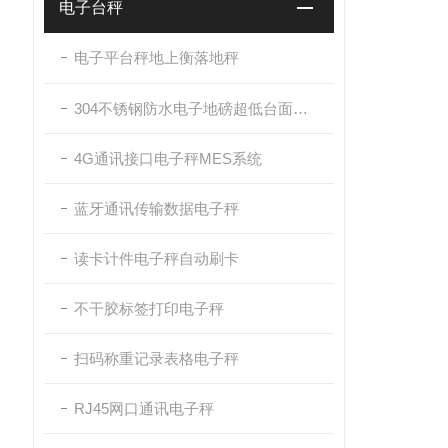
电子台秤
电子平台秤地上衡落地秤
304不锈钢防水电子地磅超低台面带斜坡
4G通讯接口电子秤MES系统
蓝牙通讯传输数据电子秤
读卡计件电子秤自动刷卡
不干胶标签打印电子秤
扫码称重记录表格电子秤
RJ45网口通讯电子秤