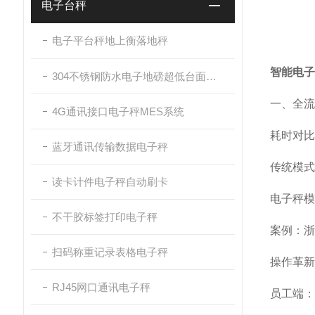
电子台秤
电子平台秤地上衡落地秤
智能电子
304不锈钢防水电子地磅超低台面带斜坡
一、全流
4G通讯接口电子秤MES系统
耗时对比
蓝牙通讯传输数据电子秤
传统模式
读卡计件电子秤自动刷卡
电子秤模
不干胶标签打印电子秤
案例：浙
扫码称重记录表格电子秤
操作革新
RJ45网口通讯电子秤
员工端：