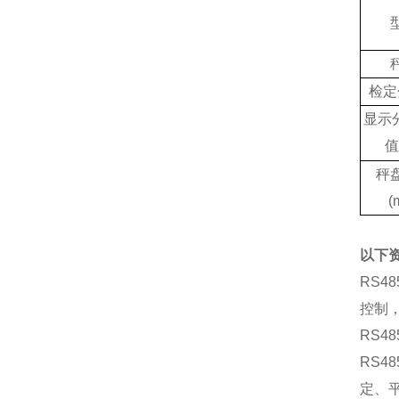
检定
显示
值
秤
(
以下
‌RS
控制
RS
RS
定、