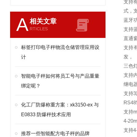
支持
式，
A
相关文章
蓝牙
RTICLES
支持
直通
标签打印电子秤物流仓储管理应用设
支持
发，
计
三色
支持
智能电子秤如何将员工号与产品重量
继电
绑定呢？
支持
3
RS48
化工厂防爆称重方案：xk3150-ex 与
支持
m
E0833 防爆秤技术应用
4-20m
支持
4
推荐一些智能配方电子秤的品牌