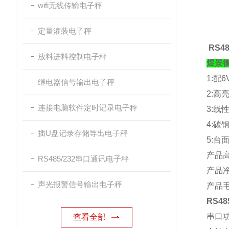
wifi无线传输电子秤
定量灌装电子秤
RS4
放料进料控制电子秤
煜景
1:
配
6
继电器信号输出电子秤
2:
高
连接电脑软件定时记录电子秤
3:
线
4:
碳
插U盘记录存储导出电子秤
5:
台
产品
RS485/232串口通讯电子秤
产品
声光报警信号输出电子秤
产品
RS4
串口
查看全部