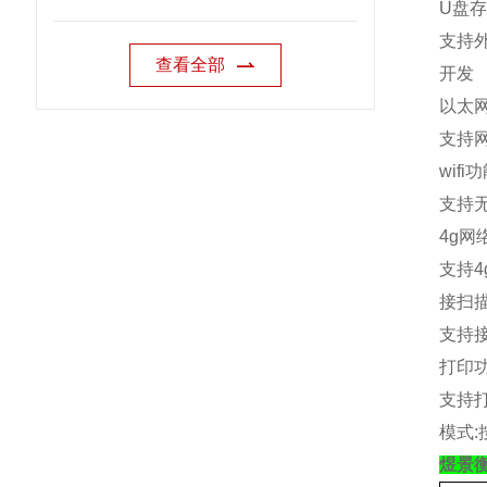
U
盘存
支持
查看全部
开发
以太
支持
wifi
功
支持
4g
网
支持
4
接扫
支持
打印
支持
模式
:
煜景