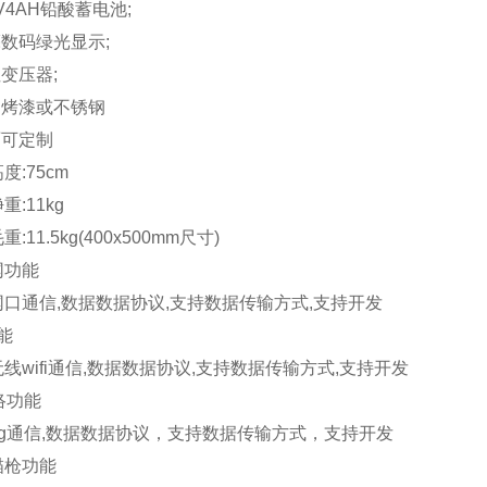
V4AH
铅酸蓄电池
;
亮数码绿光显示
;
性变压器
;
钢烤漆或不锈钢
面可定制
高度
:75cm
净重
:11kg
毛重
:11.5kg(400x500mm
尺寸
)
网功能
网口通信
,
数据数据协议
,
支持数据传输方式
,
支持开发
能
无线
wifi
通信
,
数据数据协议
,
支持数据传输方式
,
支持开发
络功能
g
通信
,
数据数据协议，支持数据传输方式，支持开发
描枪功能