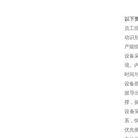
以下
员工
动识
产能
设备
境。
时间
设备
据导
撑，
设备
系，
优先