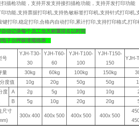
接扫描枪功能，支持开发支持接扫描枪功能，支持开发
打印功能
打印功能
,
支持票据打印机
,
支持热敏标签打印机
,
支持针式打印机
,
按键打印
,
稳定打印
,
合格内自动打印
,
累计打印
,
支持打印格式
,
打印
秤自动记录每个员工当天称重排名以时间
衡电子台秤标准规格表：
YJH-T30-
YJH-T60-
YJH-T100-
YJH-T150-
型号
YJH-T
30
60
100
150
秤量
30kg
60kg
1
0
0kg
150kg
3
分度值
10g
20g
50g
50g
1
分度
A
2g
5g
10g
10g
值
B
5g
10g
20g
20g
盘尺寸
4
5
3
0
0x 4
0
0
400x 500
400x 500
400x 500
mm)
4
5