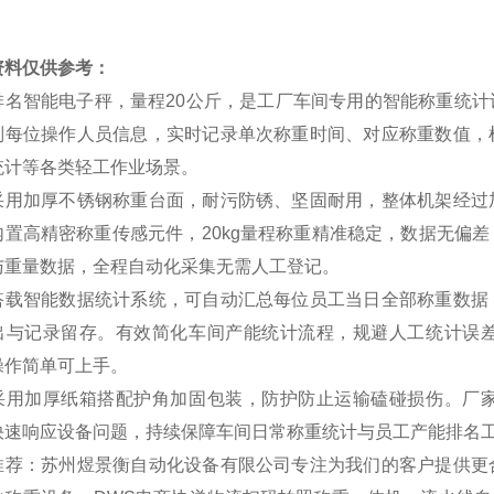
资料仅供参考：
排名智能电子秤，量程20公斤，是工厂车间专用的智能称重统
别每位操作人员信息，实时记录单次称重时间、对应称重数值，
统计等各类轻工作业场景。
采用加厚不锈钢称重台面，耐污防锈、坚固耐用，整体机架经过
内置高精密称重传感元件，20kg量程称重精准稳定，数据无偏
与重量数据，全程自动化采集无需人工登记。
搭载智能数据统计系统，可自动汇总每位员工当日全部称重数据
出与记录留存。有效简化车间产能统计流程，规避人工统计误
操作简单可上手。
采用加厚纸箱搭配护角加固包装，防护防止运输磕碰损伤。厂
快速响应设备问题，持续保障车间日常称重统计与员工产能排名
推荐：苏州煜景衡自动化设备有限公司专注为我们的客户提供更