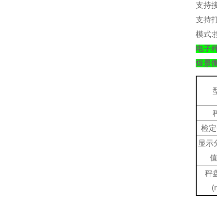
支持
支持
模式
:
电子
煜景
检定
显示
秤
(