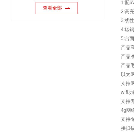
1:
配
6
查看全部
2:
高
3:
线
4:
碳
5:
台
产品
产品
产品
以太
支持
wifi
功
支持
4g
网
支持
4
接扫