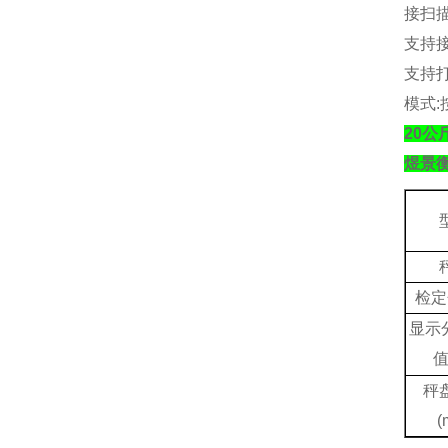
接扫
支持
支持
模式
:
20
煜景
检定
显示
秤
(