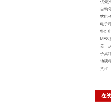
优先
自动
式电
电子
警灯
MES
器，封
子桌秤
地磅秤
货秤
在