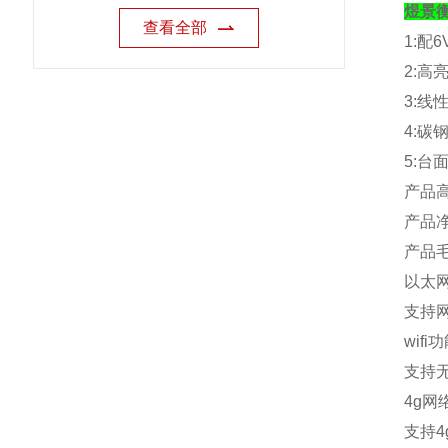
煜景
查看全部
1:
配
6
2:
高
3:
线
4:
碳
5:
台
产品
产品
产品
以太
支持
wifi
功
支持
4g
网
支持
4