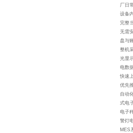
厂日
设备
完整
无需
盘与
整机
光显
电数
快速
优先
自动
式电
电子
警灯
MES