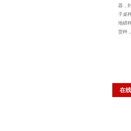
器，封
子桌秤
地磅秤
货秤
在