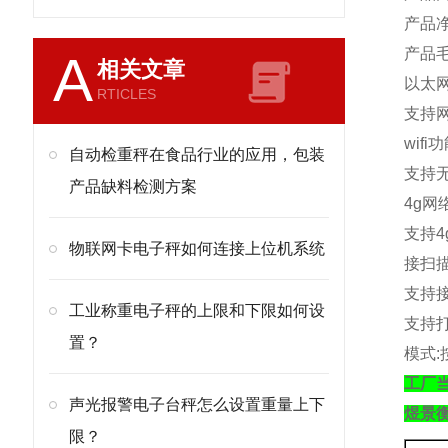
产品
产品
A
相关文章
以太
RTICLES
支持
wifi
功
自动检重秤在食品行业的应用，包装
支持
产品缺料检测方案
4g
网
支持
4
物联网卡电子秤如何连接上位机系统
接扫
支持
工业称重电子秤的上限和下限如何设
支持
置？
模式
:
工厂
声光报警电子台秤怎么设置重量上下
煜景
限？