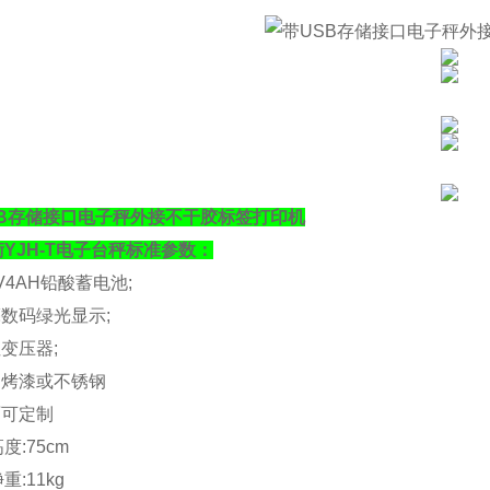
SB存储接口电子秤外接不干胶标签打印机
衡
YJH-T
电子台秤标准参数：
V4AH
铅酸蓄电池
;
亮数码绿光显示
;
性变压器
;
钢烤漆或不锈钢
面可定制
高度
:75cm
净重
:11kg