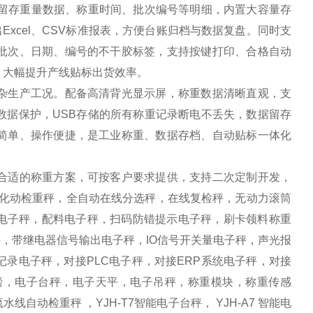
动留存重量数据、称重时间、批次编号等明细，内置大容量存
xcel、CSV标准报表，方便台账归档与数据复盘。同时支
批次、日期、编号的不干胶标签，支持按键打印、合格自动
，大幅提升产线贴标出货效率。
杂生产工况。配备高清背光显示屏，称重数据清晰直观，支
数据保护，USB存储的所有称重记录断电不丢失，数据留存
简单、操作便捷，是工业称重、数据存档、自动贴标一体化
合适的称重方案，可按客户要求提供，支持二次定制开发，
自化动检重秤，全自动在线分选秤，在线复检秤，无动力滚筒
方电子秤，配料电子秤，扫码防错提示电子秤，刷卡领料称重
，带继电器信号输出电子秤，IO信号开关量电子秤，声光报
录电子秤，对接PLC电子秤，对接ERP系统电子秤，对接
电子地磅，电子台秤，电子天平，电子吊秤，称重模块，称重传感
自动检重秤 ，YJH-T7智能电子台秤， YJH-A7 智能电