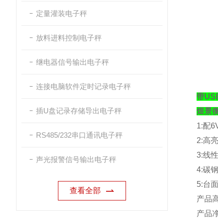
定量灌装电子秤
放料进料控制电子秤
继电器信号输出电子秤
连接电脑软件定时记录电子秤
带U
插U盘记录存储导出电子秤
煜景
1:
配
6
RS485/232串口通讯电子秤
2:
高
3:
线
声光报警信号输出电子秤
4:
碳
5:
台
查看全部
产品
产品