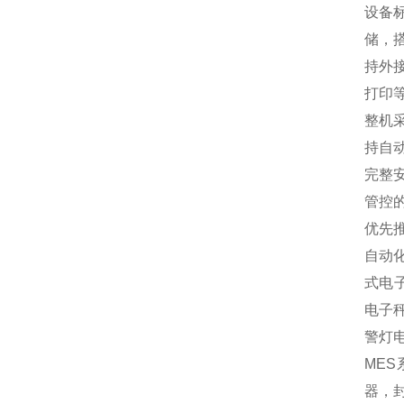
设备
储，
持外
打印
整机
持自
完整
管控
优先
自动
式电
电子
警灯
MES
器，封