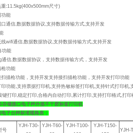
毛重
:11.5kg(400x500mm
尺寸
)
网功能
网口通信
,
数据数据协议
,
支持数据传输方式
,
支持开发
能
无线
wifi
通信
,
数据数据协议
,
支持数据传输方式
,
支持开发
络功能
g
通信
,
数据数据协议，支持数据传输方式，支持开发
描枪功能
接扫描枪功能，支持开发支持接扫描枪功能，支持开发
打印功能
打印功能
,
支持票据打印机
,
支持热敏标签打印机
,
支持针式打印机
,
按键打印
,
稳定打印
,
合格内自动打印
,
累计打印
,
支持打印格式
,
打印
SB存储接口电子秤外接不干胶标签打印机
衡电子台秤标准规格表：
YJH-T30-
YJH-T60-
YJH-T100-
YJH-T150-
型号
YJH-T