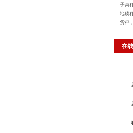
子桌秤
地磅秤
货秤
在