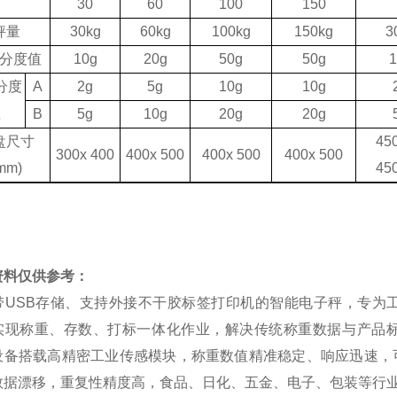
30
60
100
150
秤量
30kg
60kg
1
0
0kg
150kg
3
分度值
10g
20g
50g
50g
1
分度
A
2g
5g
10g
10g
值
B
5g
10g
20g
20g
盘尺寸
4
5
3
0
0x 4
0
0
400x 500
400x 500
400x 500
mm)
4
5
资料仅供参考：
带USB存储、支持外接不干胶标签打印机的智能电子秤，专为
实现称重、存数、打标一体化作业，解决传统称重数据与产品
设备搭载高精密工业传感模块，称重数值精准稳定、响应迅速，
数据漂移，重复性精度高，食品、日化、五金、电子、包装等行