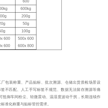
600
00kg
600kg
00g
200g
20g
50g
50g
100g
0x
6
00
500x 600
0x
60
0
600x 800
工厂包装称重、产品贴标、批次溯源、仓储出货质检场景设
标签不匹配、人工手写标签不规范、数据无法留存溯源等痛
可抵御车间粉尘、轻微震动、温湿度波动干扰，长期连续作
业标准化称重与贴标管控需求。