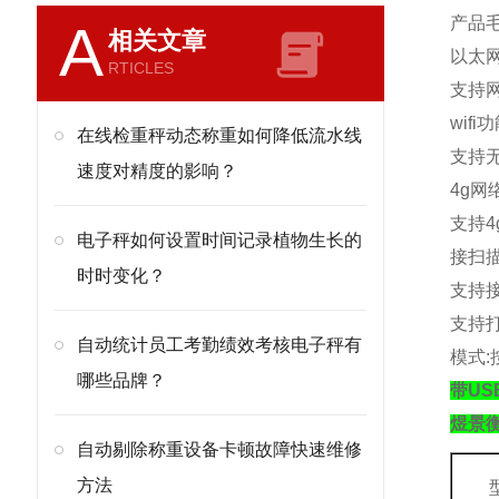
产品
A
相关文章
以太
RTICLES
支持
wifi
功
在线检重秤动态称重如何降低流水线
支持
速度对精度的影响？
4g
网
支持
4
电子秤如何设置时间记录植物生长的
接扫
时时变化？
支持
支持
自动统计员工考勤绩效考核电子秤有
模式
:
哪些品牌？
带U
煜景
自动剔除称重设备卡顿故障快速维修
方法