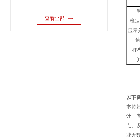
查看全部
检定
显示
秤
(
以下
本款
计，
点。
业无