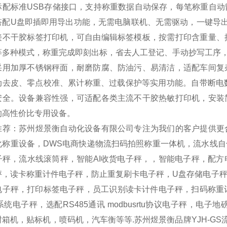
标配标准USB存储接口，支持称重数据自动保存，每笔称重自
搭配U盘即插即用导出功能，无需电脑联机、无需驱动，一键导出E
接不干胶标签打印机，可自由编辑标签模板，按需打印含重量、
等多种模式，称重完成即刻出标，省去人工登记、手动抄写工序
采用加厚不锈钢秤面，耐磨防腐、防油污、易清洁，适配车间复
动去皮、零点校准、累计称重、过载保护等实用功能。自带断电
安全。设备兼容性强，可适配各类主流不干胶热敏打印机，安装
的高性价比专用设备。
推荐：苏州煜景衡自动化设备有限公司专注为我们的客户提供更
化称重设备，DWS电商快递物流扫码拍照称重一体机，流水线
子秤，流水线滚筒秤，智能AI收货电子秤，，智能电子秤，配
秤，读卡称重计件电子秤，防止重复刷卡电子秤，U盘存储电子秤
电子秤，打印标签电子秤，员工识别读卡计件电子秤，扫码称重记
系统电子秤，选配RS485通讯 modbusrtu协议电子秤，
箱机，贴标机，喷码机，汽车衡等等.苏州煜景衡品牌YJH-GS流水线