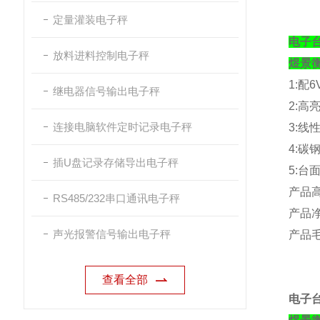
定量灌装电子秤
电子台
放料进料控制电子秤
煜景
1:
配
6
继电器信号输出电子秤
2:
高
连接电脑软件定时记录电子秤
3:
线
4:
碳
插U盘记录存储导出电子秤
5:
台
产品
RS485/232串口通讯电子秤
产品
声光报警信号输出电子秤
产品
查看全部
电子台