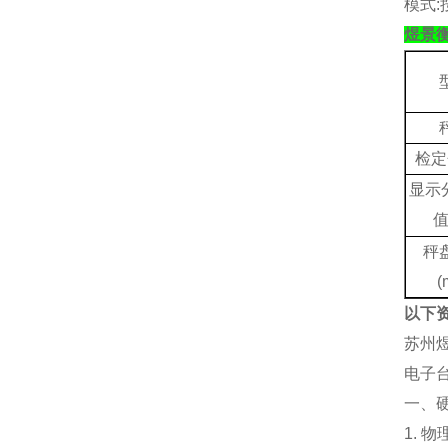
模式
:
煜景
检定
显示
秤
(
以下
‌苏州
电子台
一、
1. 