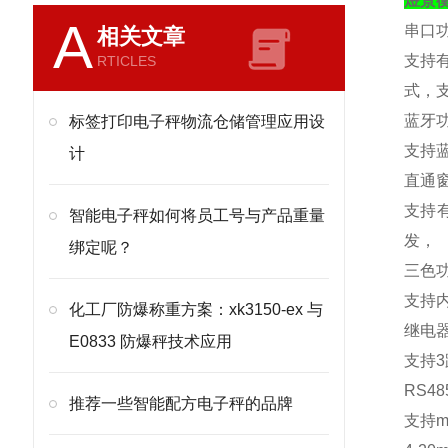
煜景
A
串口
相关文章
支持
RTICLES
式，
蓝牙
标签打印电子秤物流仓储管理应用设
支持
计
直通
支持
智能电子秤如何将员工号与产品重量
发，
绑定呢？
三色
支持
化工厂防爆称重方案：xk3150-ex 与
继电
E0833 防爆秤技术应用
支持
3
RS48
推荐一些智能配方电子秤的品牌
支持
m