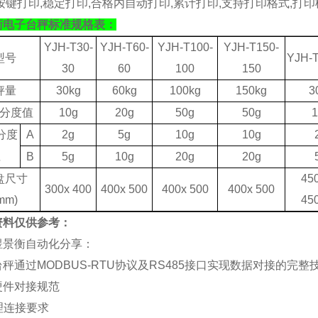
按键打印
,
稳定打印
,
合格内自动打印
,
累计打印
,
支持打印格式
,
打印
衡电子台秤标准规格表：
YJH-T30-
YJH-T60-
YJH-T100-
YJH-T150-
型号
YJH-T
30
60
100
150
秤量
30kg
60kg
1
0
0kg
150kg
3
分度值
10g
20g
50g
50g
1
分度
A
2g
5g
10g
10g
值
B
5g
10g
20g
20g
盘尺寸
4
5
3
0
0x 4
0
0
400x 500
400x 500
400x 500
mm)
4
5
资料仅供参考：
煜景衡自动化分享：
秤通过MODBUS-RTU协议及RS485接口实现数据对接的完整
硬件对接规范
物理连接要求