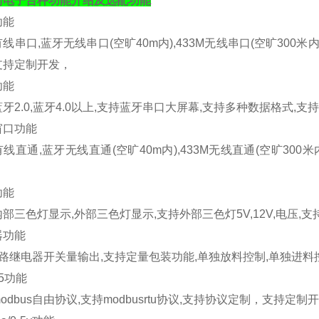
衡电子台秤
功能介绍
及选配功能
功能
有线串口
,
蓝牙无线串口
(
空旷
40m
内
),433M
无线串口
(
空旷
300
米
支持定制开发，
功能
蓝牙
2.0,
蓝牙
4.0
以上
,
支持蓝牙串口大屏幕
,
支持多种数据格式
,
支持
窗口功能
有线直通
,
蓝牙无线直通
(
空旷
40m
内
),433M
无线直通
(
空旷
300
米
功能
内部三色灯显示
,
外部三色灯显示
,
支持外部三色灯
5V,12V,
电压
,
支
器功能
路继电器开关量输出
,
支持定量包装功能
,
单独放料控制
,
单独进料
5
功能
odbus
自由协议
,
支持
modbusrtu
协议
,
支持协议定制，支持定制开