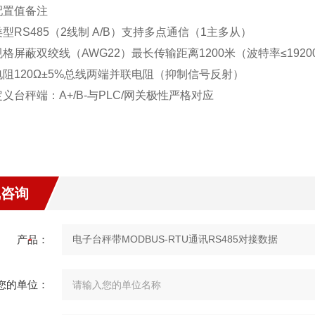
配置值
备注
类型
RS485（2线制 A/B）
支持多点通信（1主多从）
规格
屏蔽双绞线（AWG22）
最长传输距离1200米（波特率≤1920
电阻
120Ω±5%
总线两端并联电阻（抑制信号反射）
定义
台秤端：A+/B-
与PLC/网关极性严格对应
线咨询
产品：
您的单位：