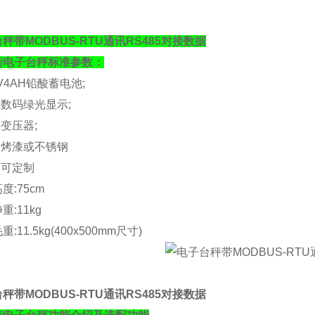
秤带MODBUS-RTU通讯RS485对接数据
衡电子台秤标准参数：
V4AH
铅酸蓄电池
;
亮数码绿光显示
;
性变压器
;
钢烤漆或不锈钢
面可定制
高度
:75cm
净重
:11kg
毛重
:11.5kg(400x500mm
尺寸
)
秤带MODBUS-RTU通讯RS485对接数据