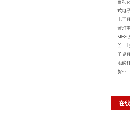
自动
式电
电子
警灯
MES
器，封
子桌秤
地磅秤
货秤
在