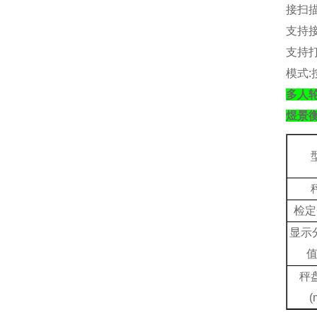
接扫
支持
支持
模式
:
多人
煜景
检定
显示
秤
(