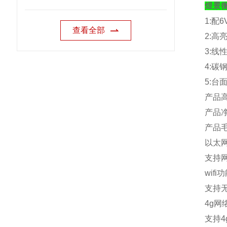
煜景
1:
配
6
查看全部
2:
高
3:
线
4:
碳
5:
台
产品
产品
产品
以太
支持
wifi
功
支持
4g
网
支持
4