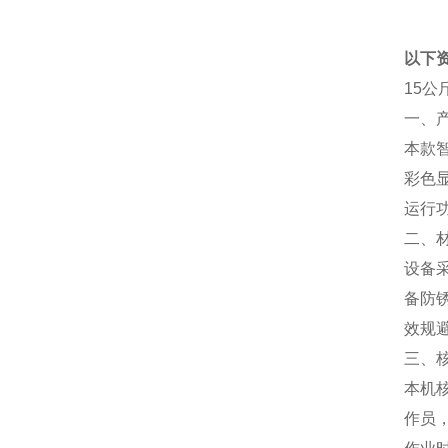
以下
15
一、
本款智
彩色
运行
二、
设备
备防
效规
三、
本机
作员