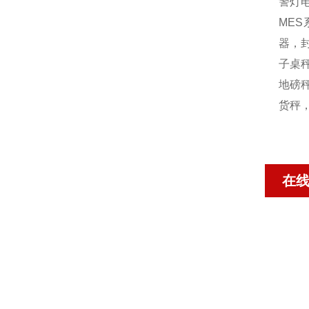
警灯
MES
器，封
子桌秤
地磅秤
货秤
在