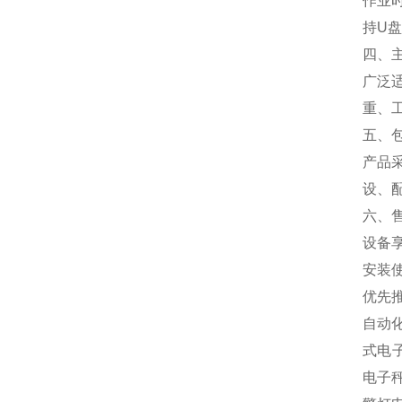
作业
持U
四、
广泛
重、
五、
产品
设、
六、
设备
安装
优先
自动
式电
电子