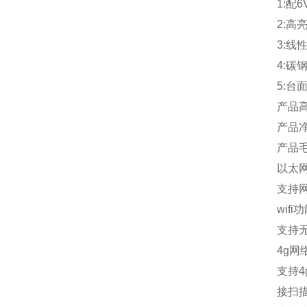
1:
配
6
2:
高
3:
线
4:
碳
5:
台
产品
产品
产品
以太
支持
wifi
功
支持
4g
网
支持
4
接扫