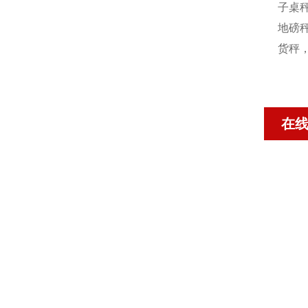
子桌秤
地磅秤
货秤
在