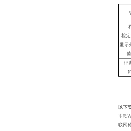
检定
显示
秤
(
以下
本款
联网