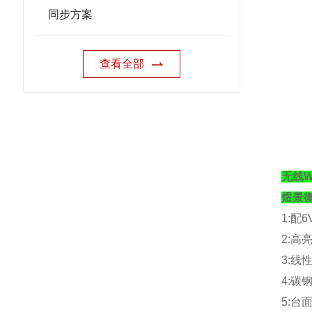
同步方案
查看全部
无线W
煜景
1:
配
6
2:
高
3:
线
4:
碳
5:
台