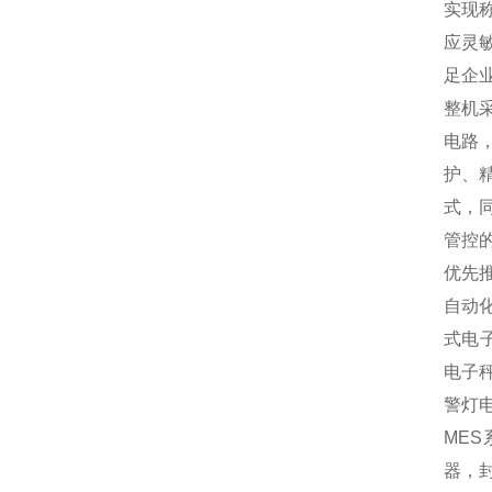
实现
应灵
足企
整机
电路
护、
式，
管控
优先
自动
式电
电子
警灯
MES
器，封