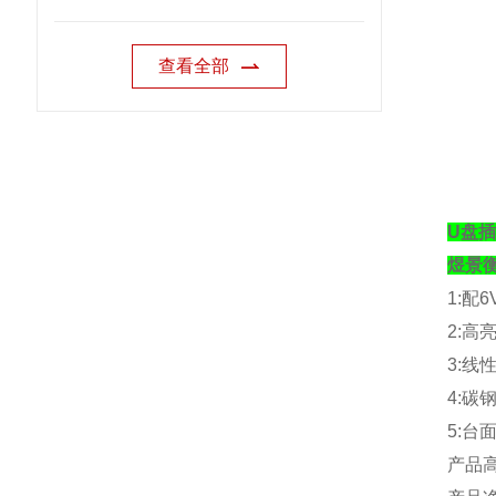
查看全部
U盘插
煜景
1:
配
6
2:
高
3:
线
4:
碳
5:
台
产品