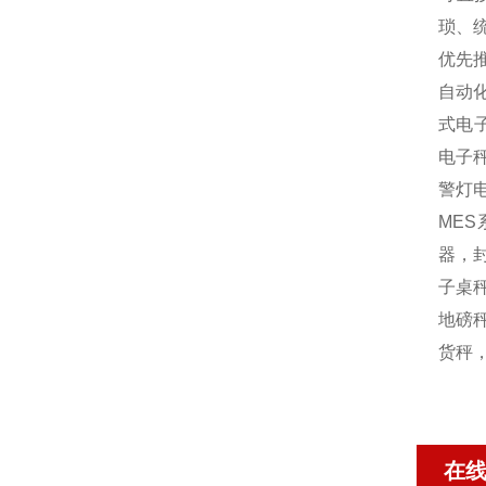
琐、
优先
自动
式电
电子
警灯
MES
器，封
子桌秤
地磅秤
货秤
在