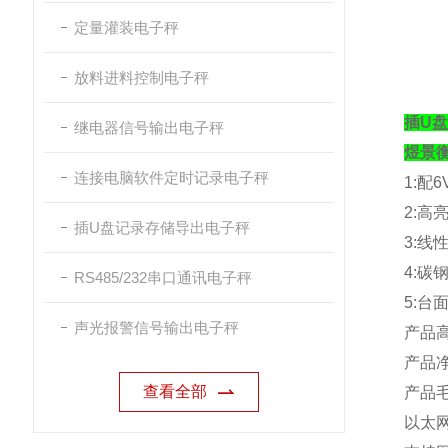
定量灌装电子秤
放料进料控制电子秤
插U
继电器信号输出电子秤
煜景
连接电脑软件定时记录电子秤
1:
配
6
2:
高
插U盘记录存储导出电子秤
3:
线
4:
碳
RS485/232串口通讯电子秤
5:
台
声光报警信号输出电子秤
产品
产品
查看全部
产品
以太