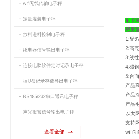
wifi无线传输电子秤
定量灌装电子秤
刷卡溯
煜景
放料进料控制电子秤
1:
配
6
2:
高
继电器信号输出电子秤
3:
线
连接电脑软件定时记录电子秤
4:
碳
5:
台
插U盘记录存储导出电子秤
产品
产品
RS485/232串口通讯电子秤
产品
声光报警信号输出电子秤
以太
支持
查看全部
wifi
功