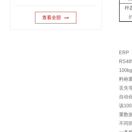
秤
(
查看全部
ERP
RS48
10
料称
丢失
自动
该1
重数
不同