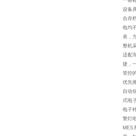
一条
设备
合存
电均
表，
整机
适配
捷，
管控
优先
自动
式电
电子
警灯
MES