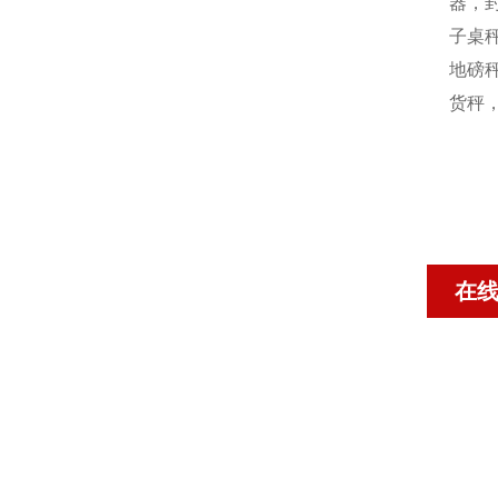
器，封
子桌秤
地磅秤
货秤
在