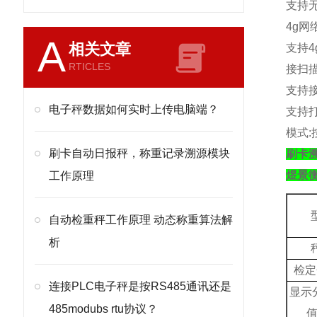
支持
4g
网
A
相关文章
支持
4
RTICLES
接扫
支持
电子秤数据如何实时上传电脑端？
支持
模式
:
刷卡自动日报秤，称重记录溯源模块
刷卡溯
煜景
工作原理
自动检重秤工作原理 动态称重算法解
析
检定
连接PLC电子秤是按RS485通讯还是
显示
485modubs rtu协议？