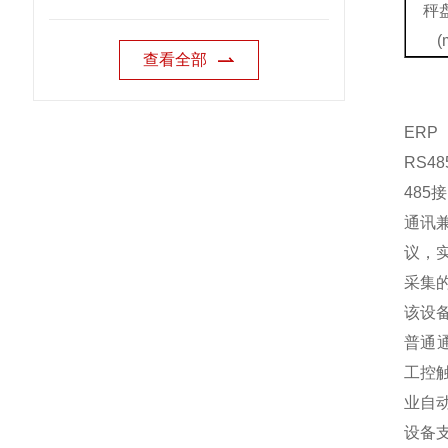
秤
(
查看全部
ERP
RS48
48
通讯兼
议，
采集
该设
普通
工控
业自
设备