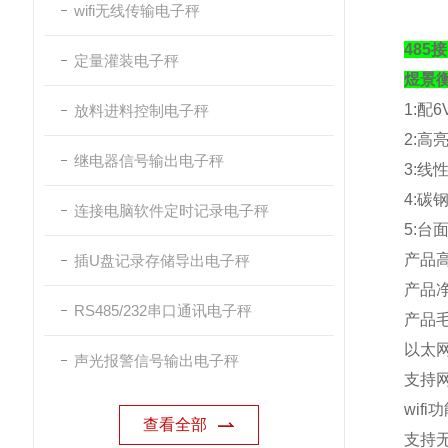
wifi无线传输电子秤
485
定量灌装电子秤
煜景
1:
配
6
放料进料控制电子秤
2:
高
继电器信号输出电子秤
3:
线
4:
碳
连接电脑软件定时记录电子秤
5:
台
产品
插U盘记录存储导出电子秤
产品
RS485/232串口通讯电子秤
产品
以太
声光报警信号输出电子秤
支持
wifi
功
查看全部
支持