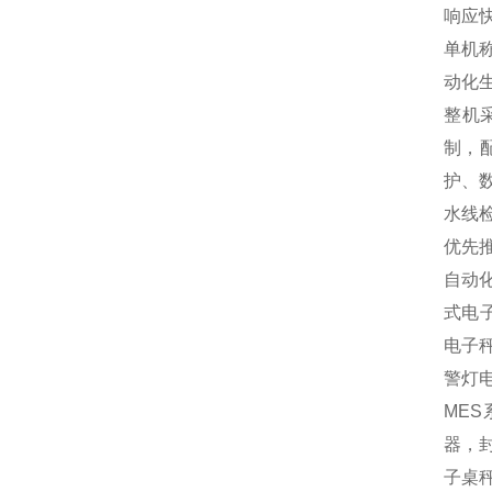
响应
单机
动化
整机
制，
护、
水线
优先
自动
式电
电子
警灯
MES
器，封
子桌秤