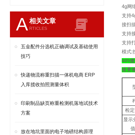
4g
网
支持
4
A
相关文章
接扫
RTICLES
支持
支持
五金配件分选机正确调试及基础使用
模式
:
技巧
485
煜景
快递物流称重扫描一体机电商 ERP
入库揽收拍照测量体积
印刷制品缺页称重检测机落地试技术
检定
方案
显示
放在地坑里面的电子地磅结构原理