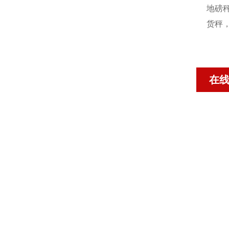
地磅秤
货秤
在