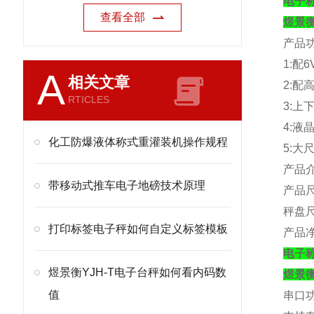
电子
查看全部
煜景
产品
1:
配
6
A
相关文章
2:
配
RTICLES
3:
上
4:
液
化工防爆液体称式重灌装机操作规程
5:
大
产品
带移动式推车电子地磅技术原理
产品
秤盘
打印标签电子秤如何自定义标签模板
产品
电子
煜景衡YJH-T电子台秤如何看内码数
煜景
值
串口