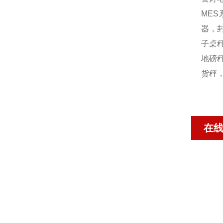
MES
器，封
子桌秤
地磅秤
货秤
在