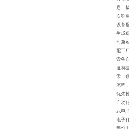
息、
次称
设备
生成
时兼
配工
设备
度称
零、
流程
优先
自动
式电
电子
警灯