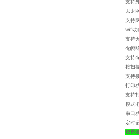
支持
以太
支持
wifi
功
支持
4g
网
支持
4
接扫
支持
打印
支持
模式
:
串口
定时
煜景