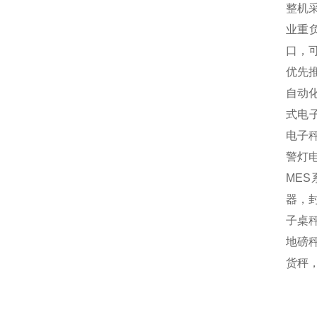
整机
业重
口，
优先
自动
式电
电子
警灯
MES
器，封
子桌秤
地磅秤
货秤