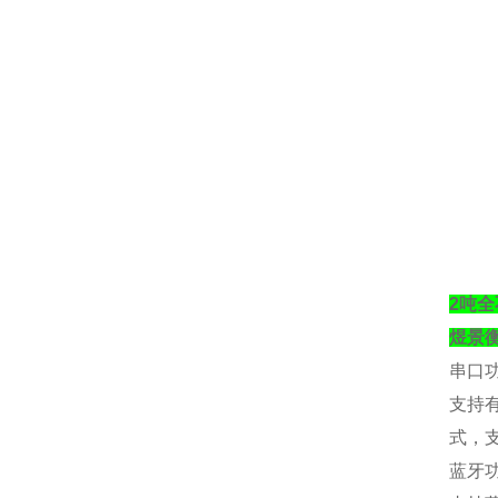
2吨
煜景
串口
支持
式，
蓝牙