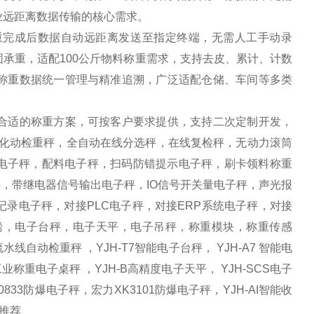
业远距离数据传输的核心需求。
重完成后数据自动远距离发送至指定终端，无需人工手动录
承重，适配100公斤物料称重需求，支持去皮、累计、计数
称重数据统一管理与精准追溯，广泛适配仓储、车间等多类
合适的称重方案，可按客户要求提供，支持二次定制开发，
自化动检重秤，全自动在线分选秤，在线复检秤，无动力滚筒
方电子秤，配料电子秤，扫码防错提示电子秤，刷卡领料称重
，带继电器信号输出电子秤，IO信号开关量电子秤，声光报
录电子秤，对接PLC电子秤，对接ERP系统电子秤，对接
电子地磅，电子台秤，电子天平，电子吊秤，称重模块，称重传感
自动检重秤 ，YJH-T7智能电子台秤， YJH-A7 智能电
工业称重电子桌秤 ，YJH-B高精度电子天平， YJH-SCS电子
0833防爆电子秤，宏力XK3101防爆电子秤，YJH-AI智能收
列推荐