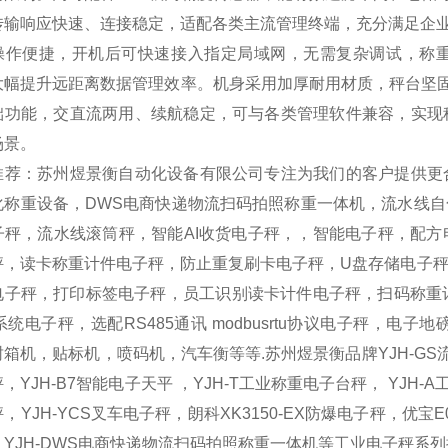
传输响应快速、连接稳定，适配各类主流管理终端，充分满足企
操作便捷，开机后可快速接入指定局域网，无需复杂调试，称
大幅提升远距离数据管理效率。机身采用加厚耐用材质，秤台坚固
础功能，交直流两用、续航稳定，可与各类管理软件兼容，实现
场景。
推荐：苏州煜景衡自动化设备有限公司专注为我们的客户提供更
化称重设备，DWS电商快递物流扫码拍照称重一体机，流水线
子秤，流水线滚筒秤，智能AI收货电子秤，，智能电子秤，配
秤，读卡称重计件电子秤，防止重复刷卡电子秤，U盘存储电子秤
电子秤，打印标签电子秤，员工识别读卡计件电子秤，扫码称重记
系统电子秤，选配RS485通讯 modbusrtu协议电子秤，
箱机，贴标机，喷码机，汽车衡等等.苏州煜景衡品牌YJH-GS流水线
，YJH-B7智能电子天平 ，YJH-T工业称重电子台秤， YJH-A
，YJH-YCS叉车电子秤，朗科XK3150-EX防爆电子秤，优宝E
，YJH-DWS电商快递物流扫码拍照称重一体机等工业电子秤系