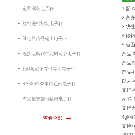
定量灌装电子秤
1:
配
6
2:
高
放料进料控制电子秤
3:
线
4:
碳
继电器信号输出电子秤
5:
台
连接电脑软件定时记录电子秤
产品
产品
插U盘记录存储导出电子秤
产品
以太
RS485/232串口通讯电子秤
支持
声光报警信号输出电子秤
wifi
功
支持
4g
网
查看全部
支持
4