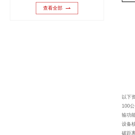
查看全部
以下
100
输功
设备
破距