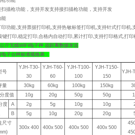
描枪功能
接扫描枪功能，支持开发支持接扫描枪功能，支持开发
功能
打印功能
,
支持票据打印机
,
支持热敏标签打印机
,
支持针式打印机
,
按键打印
,
稳定打印
,
合格内自动打印
,
累计打印
,
支持打印格式
,
打印
0公斤无线WIFI电子秤 远距离数据发送
衡电子台秤标准规格表：
YJH-T30-
YJH-T60-
YJH-T100-
YJH-T150-
型号
YJH-T
30
60
100
150
秤量
30kg
60kg
1
0
0kg
150kg
3
分度值
10g
20g
50g
50g
1
分度
A
2g
5g
10g
10g
值
B
5g
10g
20g
20g
盘尺寸
4
5
3
0
0x 4
0
0
400x 500
400x 500
400x 500
mm)
4
5