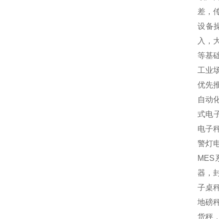
差，
设备
入，
等基
工业
优先
自动
式电
电子
警灯
MES
器，封
子桌秤
地磅秤
货秤