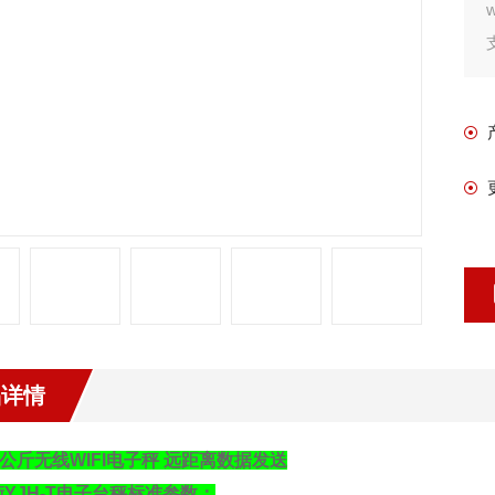
品详情
0公斤无线WIFI电子秤 远距离数据发送
衡
YJH-T
电子台秤标准参数：