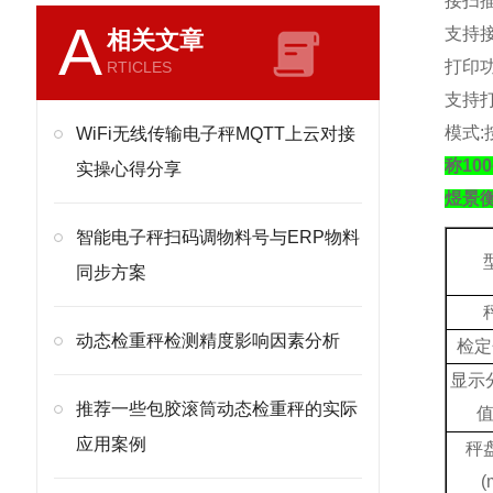
接扫
A
支持
相关文章
打印
RTICLES
支持
模式
:
WiFi无线传输电子秤MQTT上云对接
称10
实操心得分享
煜景
智能电子秤扫码调物料号与ERP物料
同步方案
动态检重秤检测精度影响因素分析
检定
显示
推荐一些包胶滚筒动态检重秤的实际
应用案例
秤
(