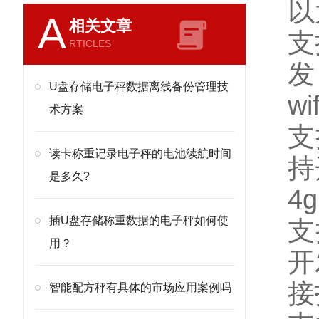
以
A
相关文章
支
RTICLES
发
U盘存储电子秤数据离线备份管理技
wif
术方案
支
读卡称重记录电子秤的电池续航时间
持
是多久?
4g
插U盘存储称重数据的电子秤如何使
支
用？
开
接
智能配方秤有具体的市场应用案例吗