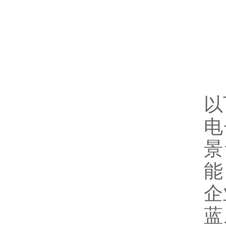
以
电
景
能
企
蓝