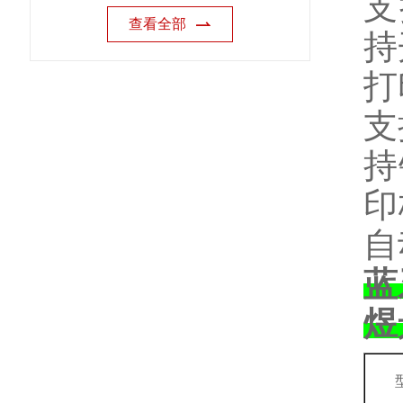
支
查看全部
持
打
支
持
印
自
蓝
煜