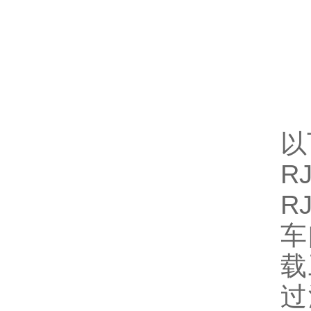
以
R
R
车
载
过