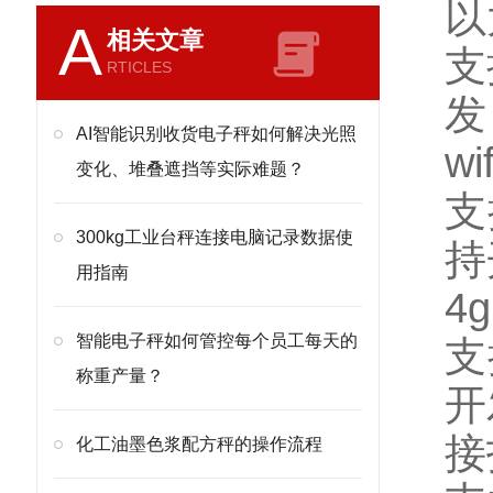
以
A
相关文章
支
RTICLES
发
AI智能识别收货电子秤如何解决光照
wif
变化、堆叠遮挡等实际难题？
支
300kg工业台秤连接电脑记录数据使
持
用指南
4g
智能电子秤如何管控每个员工每天的
支
称重产量？
开
接
化工油墨色浆配方秤的操作流程