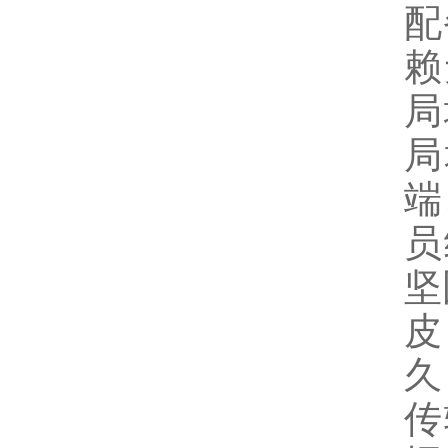
配
赖
局
局
端
员
坚
皮
久
传