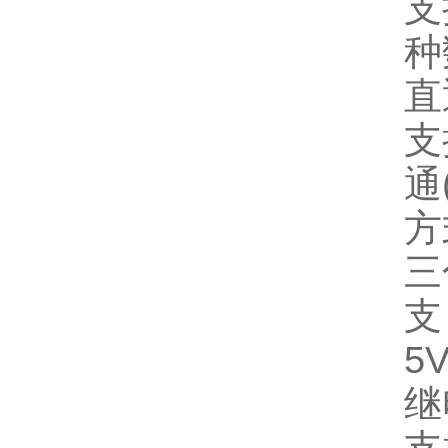
支
种
直
支
通
方
三
5V
继