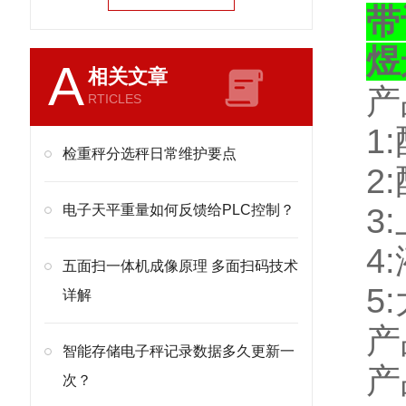
带
煜
A
相关文章
产
RTICLES
1:
检重秤分选秤日常维护要点
2:
电子天平重量如何反馈给PLC控制？
3:
4:
五面扫一体机成像原理 多面扫码技术
5:
详解
产
智能存储电子秤记录数据多久更新一
产
次？