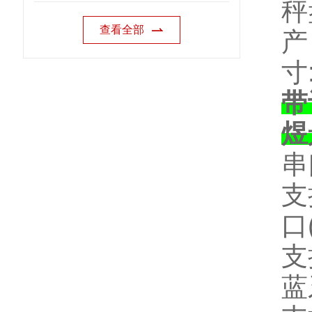
秤
查看全部
寸
带
煜
串
支
口
支
蓝