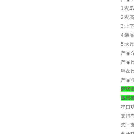
1:
配
6
2:
配
3:
上
4:
液
5:
大
产品
产品
秤盘
产品
趋势图
煜景
串口
支持
式，
蓝牙