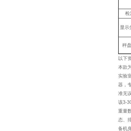
检
显示
秤
以下
本款
实验
器，
准无
该3-
重量
态、
备机