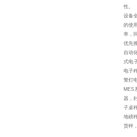
性。
设备
的使
率，
优先
自动
式电
电子
警灯
MES
器，封
子桌秤
地磅秤
货秤