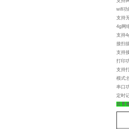
支持
wifi
功
支持
4g
网
支持
4
接扫
支持
打印
支持
模式
:
串口
定时
煜景