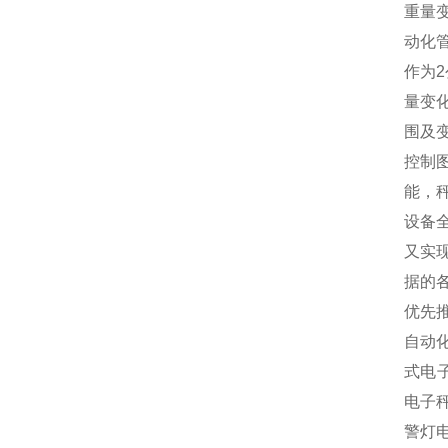
重量
动化
作为
量变
围及
控制
能，
设备
又实
据的
优先
自动
式电
电子
警灯