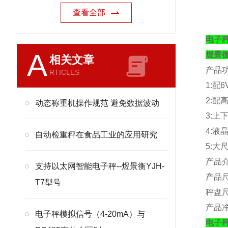
查看全部
电子
A
煜景
相关文章
产品
RTICLES
1:
配
6
2:
配
动态称重机操作规范 避免数据波动
3:
上
4:
液
自动检重秤在食品工业的应用研究
5:
大
产品
支持以太网智能电子秤--煜景衡YJH-
产品
T7型号
秤盘
产品
电子秤模拟信号（4-20mA）与
电子