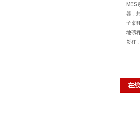
MES
器，封
子桌秤
地磅秤
货秤
在