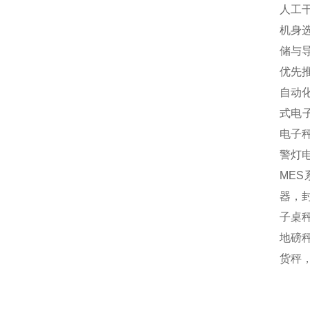
人工
机身
储与
优先
自动
式电
电子
警灯
MES
器，封
子桌秤
地磅秤
货秤