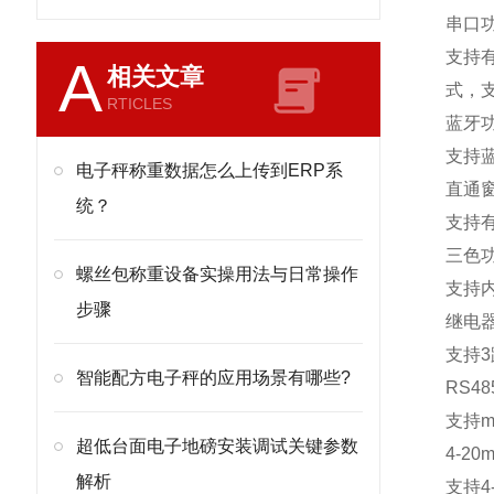
串口
支持
A
相关文章
式，
RTICLES
蓝牙
支持
电子秤称重数据怎么上传到ERP系
直通
统？
支持
三色
螺丝包称重设备实操用法与日常操作
支持
步骤
继电
支持
3
智能配方电子秤的应用场景有哪些?
RS48
支持
m
超低台面电子地磅安装调试关键参数
4-20m
解析
支持
4