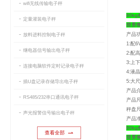
wifi无线传输电子秤
80k
定量灌装电子秤
煜景
产品
放料进料控制电子秤
1:
配
6
继电器信号输出电子秤
2:
配
3:
上
连接电脑软件定时记录电子秤
4:
液
5:
大
插U盘记录存储导出电子秤
产品
RS485/232串口通讯电子秤
产品
秤盘
声光报警信号输出电子秤
产品
80k
查看全部
煜景